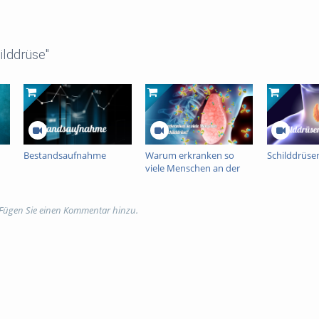
ilddrüse"
Bestandsaufnahme
Warum erkranken so
Schilddrüs
viele Menschen an der
Schilddrüse?
 Fügen Sie einen Kommentar hinzu.