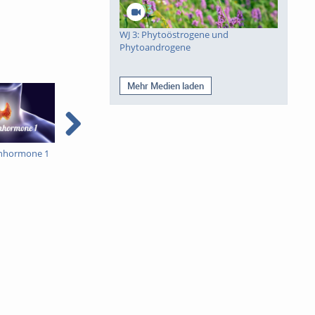
WJ 3: Phytoöstrogene und
Phytoandrogene
Mehr Medien laden
enhormone 1
Schilddrüsenhormone 2
Euthyroid Sick Syndrome
(ESS)