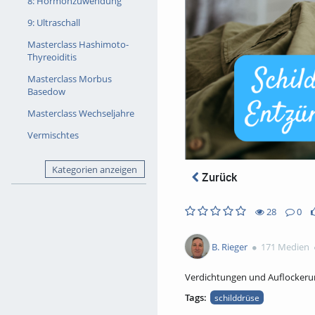
8: Hormonzuwendung
9: Ultraschall
Masterclass Hashimoto-
Thyreoiditis
Masterclass Morbus
Basedow
Masterclass Wechseljahre
Vermischtes
Kategorien anzeigen
Zurück
28
0
0
0
28
0
likes
favorites
views
Kommentare
B. Rieger
171 Medien
Verdichtungen und Auflocker
Tags:
schilddrüse