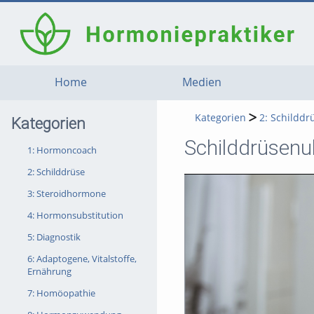
Home
Medien
Kategorien
2: Schilddr
Kategorien
Schilddrüsenu
1: Hormoncoach
2: Schilddrüse
3: Steroidhormone
4: Hormonsubstitution
5: Diagnostik
6: Adaptogene, Vitalstoffe,
Ernährung
7: Homöopathie