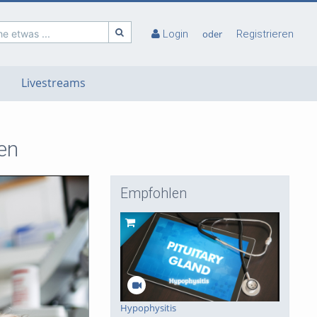
e etwas ...
Login
oder
Registrieren
Livestreams
en
Empfohlen
deo
Hypophysitis