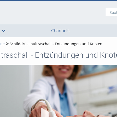
Such
go
go
go
to
to
to
navigation
main
footer
content
Channels
üse
Schilddrüsenultraschall - Entzündungen und Knoten
ltraschall - Entzündungen und Knot
Vi