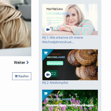
piele
WJ 1: Wie erkenne ich meine
Wechseljahressituat...
Weiter
Kaufen
WJ 2: Medizinpilze