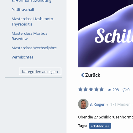
8: Hormonzuwendung
9: Ultraschall
Masterclass Hashimoto-
Thyreoiditis
Masterclass Morbus
Basedow
Masterclass Wechseljahre
Vermischtes
Kategorien anzeigen
Zurück
298
0
1
0
298
0
likes
favorites
views
Kommentare
B. Rieger
171 Medien
Über die 27 Schilddrüsenhormo
Tags:
schilddrüse