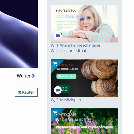
piele
WJ 1: Wie erkenne ich meine
Wechseljahressituat...
Weiter
Kaufen
WJ 2: Medizinpilze