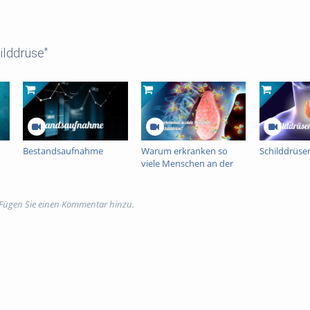
ilddrüse"
Bestandsaufnahme
Warum erkranken so
Schilddrüs
viele Menschen an der
Schilddrüse?
 Fügen Sie einen Kommentar hinzu.