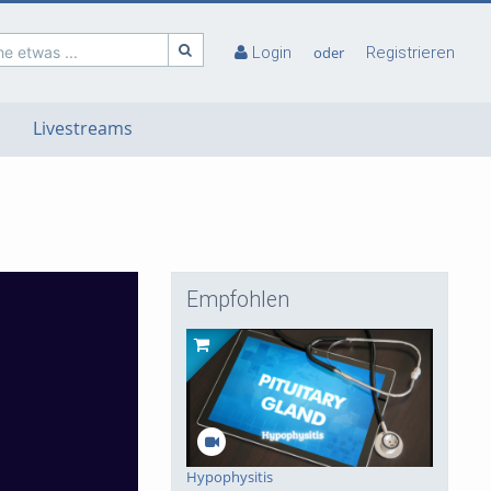
e etwas ...
Login
oder
Registrieren
Livestreams
Empfohlen
deo
Hypophysitis