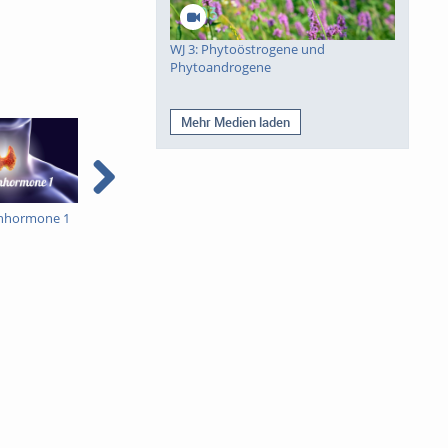
WJ 3: Phytoöstrogene und
Phytoandrogene
Mehr Medien laden
enhormone 1
Schilddrüsenhormone 2
Euthyroid Sick Syndrome
(ESS)