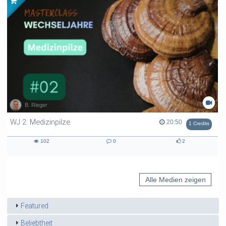
B. Rieger
WJ 2: Medizinpilze
20:50 duration
20:50
1 Credits
102
0
2
102
0
2
views
Kommentare
likes
Alle Medien zeigen
Featured
Beliebtheit