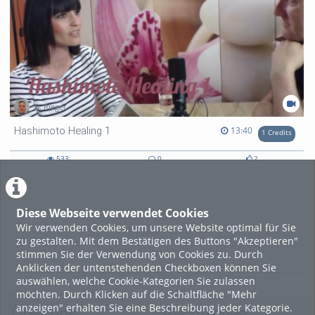
B. Rieger
13:40 duration
13:40
Hashimoto Healing 1
1 Credits
533
0
2
533
0
2
views
Kommentare
likes
Diese Webseite verwendet Cookies
Wir verwenden Cookies, um unsere Website optimal für Sie
LADE MEHR
zu gestalten. Mit dem Bestätigen des Buttons "Akzeptieren"
stimmen Sie der Verwendung von Cookies zu. Durch
Anklicken der untenstehenden Checkboxen können Sie
auswählen, welche Cookie-Kategorien Sie zulassen
möchten. Durch Klicken auf die Schaltfläche "Mehr
anzeigen" erhalten Sie eine Beschreibung jeder Kategorie.
Über uns
Rechtliches