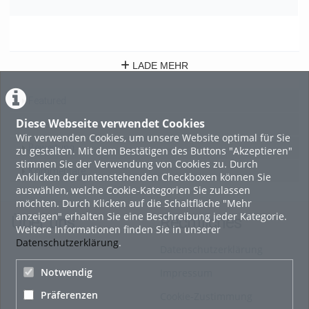
102
0
2
views
Kommentare
likes
LADE MEHR
Featured
Diese Webseite verwendet Cookies
Beliebtheit
Wir verwenden Cookies, um unsere Website optimal für Sie
Bewertung
zu gestalten. Mit dem Bestätigen des Buttons "Akzeptieren"
stimmen Sie der Verwendung von Cookies zu. Durch
Kommentare
Anklicken der untenstehenden Checkboxen können Sie
auswählen, welche Cookie-Kategorien Sie zulassen
möchten. Durch Klicken auf die Schaltfläche "Mehr
anzeigen" erhalten Sie eine Beschreibung jeder Kategorie.
Über uns
Rechtliches
Weitere Informationen finden Sie in unserer
Datenschutzerklärung
.
Datenschutzerklärung
Notwendig
Impressum
Präferenzen
Cookie-Zustimmung