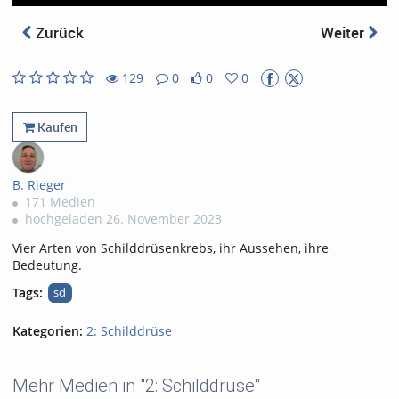
abs
Zurück
Weiter
129
0
0
0
0
0
129
0
likes
favorites
views
Kommentare
Kaufen
B. Rieger
171 Medien
hochgeladen 26. November 2023
Vier Arten von Schilddrüsenkrebs, ihr Aussehen, ihre
Bedeutung.
Tags:
sd
Kategorien:
2: Schilddrüse
Mehr Medien in "2: Schilddrüse"