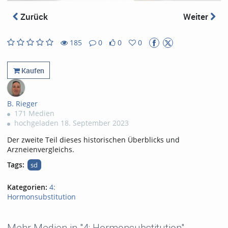
abs
Zurück
Weiter
185
0
0
0
0
0
185
0
likes
favorites
views
Kommentare
Kaufen
B. Rieger
171 Medien
hochgeladen 18. September 2023
Der zweite Teil dieses historischen Überblicks und
Arzneienvergleichs.
Tags:
sd
Kategorien:
4:
Hormonsubstitution
Mehr Medien in "4: Hormonsubstitution"