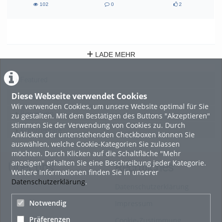
102
0
2
102
0
2
views
Kommentare
likes
LADE MEHR
Featured
Diese Webseite verwendet Cookies
Beliebtheit
Wir verwenden Cookies, um unsere Website optimal für Sie
Bewertung
zu gestalten. Mit dem Bestätigen des Buttons "Akzeptieren"
stimmen Sie der Verwendung von Cookies zu. Durch
Kommentare
Anklicken der untenstehenden Checkboxen können Sie
auswählen, welche Cookie-Kategorien Sie zulassen
möchten. Durch Klicken auf die Schaltfläche "Mehr
anzeigen" erhalten Sie eine Beschreibung jeder Kategorie.
Über uns
Rechtliches
Weitere Informationen finden Sie in unserer
Datenschutzerklärung
.
Datenschutzerklärung
Notwendig
Impressum
Präferenzen
Cookie-Zustimmung