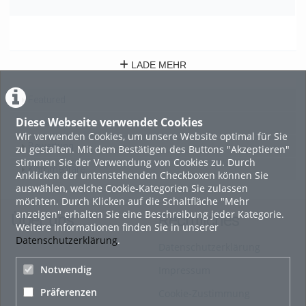
102
0
2
views
Kommentare
likes
LADE MEHR
Featured
Diese Webseite verwendet Cookies
Beliebtheit
Wir verwenden Cookies, um unsere Website optimal für Sie
Bewertung
zu gestalten. Mit dem Bestätigen des Buttons "Akzeptieren"
stimmen Sie der Verwendung von Cookies zu. Durch
Kommentare
Anklicken der untenstehenden Checkboxen können Sie
auswählen, welche Cookie-Kategorien Sie zulassen
möchten. Durch Klicken auf die Schaltfläche "Mehr
anzeigen" erhalten Sie eine Beschreibung jeder Kategorie.
Über uns
Rechtliches
Weitere Informationen finden Sie in unserer
Datenschutzerklärung
.
Datenschutzerklärung
Notwendig
Impressum
Präferenzen
Cookie-Zustimmung