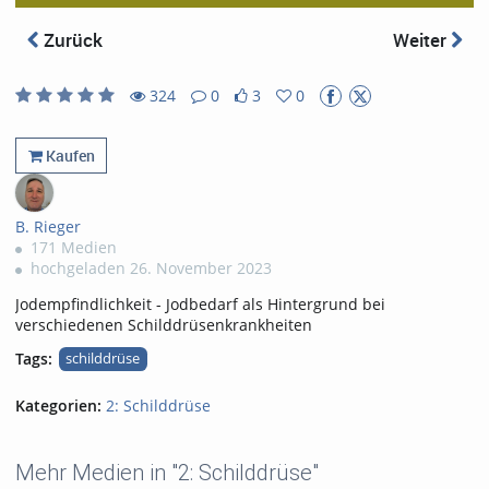
abs
Zurück
Weiter
324
0
3
0
3
0
324
0
likes
favorites
views
Kommentare
Kaufen
B. Rieger
171 Medien
hochgeladen 26. November 2023
Jodempfindlichkeit - Jodbedarf als Hintergrund bei
verschiedenen Schilddrüsenkrankheiten
Tags:
schilddrüse
Kategorien:
2: Schilddrüse
Mehr Medien in "2: Schilddrüse"