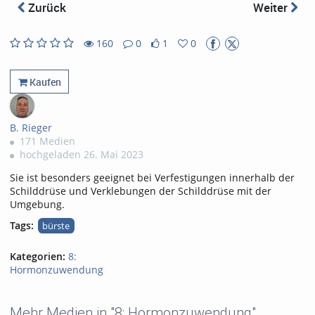
abs
Zurück
Weiter
160
0
1
0
1
0
160
0
likes
favorites
views
Kommentare
Kaufen
B. Rieger
171 Medien
hochgeladen 26. Mai 2023
Sie ist besonders geeignet bei Verfestigungen innerhalb der
Schilddrüse und Verklebungen der Schilddrüse mit der
Umgebung.
Tags:
bürste
Kategorien:
8:
Hormonzuwendung
Mehr Medien in "8: Hormonzuwendung"