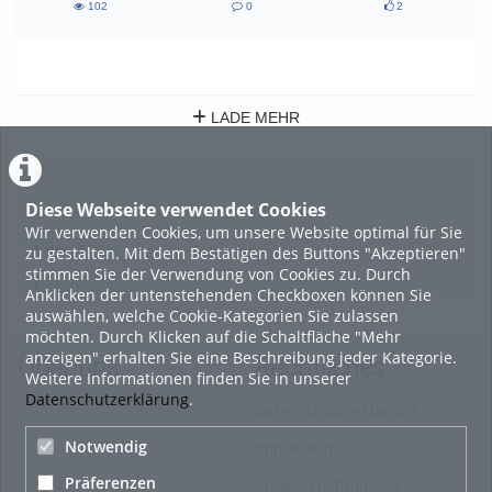
102
0
2
102
0
2
views
Kommentare
likes
LADE MEHR
Featured
Diese Webseite verwendet Cookies
Beliebtheit
Wir verwenden Cookies, um unsere Website optimal für Sie
Bewertung
zu gestalten. Mit dem Bestätigen des Buttons "Akzeptieren"
stimmen Sie der Verwendung von Cookies zu. Durch
Kommentare
Anklicken der untenstehenden Checkboxen können Sie
auswählen, welche Cookie-Kategorien Sie zulassen
möchten. Durch Klicken auf die Schaltfläche "Mehr
anzeigen" erhalten Sie eine Beschreibung jeder Kategorie.
Über uns
Rechtliches
Weitere Informationen finden Sie in unserer
Datenschutzerklärung
.
Datenschutzerklärung
Notwendig
Impressum
Präferenzen
Cookie-Zustimmung