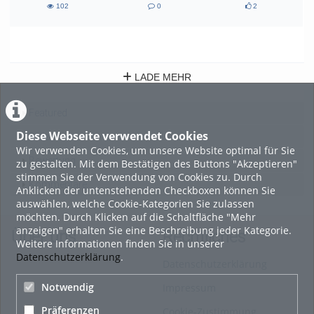
102
0
2
102
0
2
views
Kommentare
likes
LADE MEHR
Featured
Diese Webseite verwendet Cookies
Beliebtheit
Wir verwenden Cookies, um unsere Website optimal für Sie
Bewertung
zu gestalten. Mit dem Bestätigen des Buttons "Akzeptieren"
stimmen Sie der Verwendung von Cookies zu. Durch
Kommentare
Anklicken der untenstehenden Checkboxen können Sie
auswählen, welche Cookie-Kategorien Sie zulassen
möchten. Durch Klicken auf die Schaltfläche "Mehr
anzeigen" erhalten Sie eine Beschreibung jeder Kategorie.
Über uns
Rechtliches
Weitere Informationen finden Sie in unserer
Datenschutzerklärung
.
Datenschutzerklärung
Notwendig
Impressum
Präferenzen
Cookie-Zustimmung