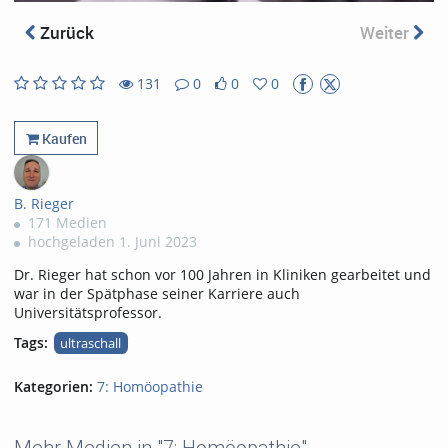
abs
Zurück
Weiter
131
0
0
0
0
0
131
0
likes
favorites
views
Kommentare
Kaufen
B. Rieger
171 Medien
hochgeladen 1. Juni 2023
Dr. Rieger hat schon vor 100 Jahren in Kliniken gearbeitet und
war in der Spätphase seiner Karriere auch
Universitätsprofessor.
Tags:
ultraschall
Kategorien:
7: Homöopathie
Mehr Medien in "7: Homöopathie"