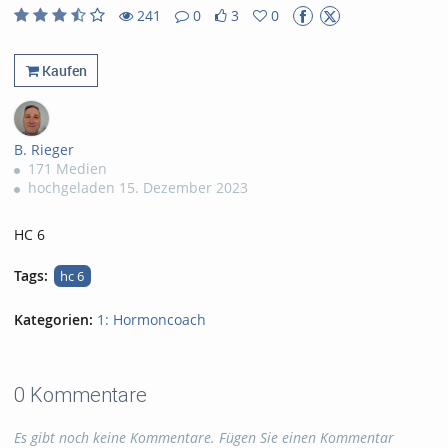
abs
241
0
3
0
3
0
241
0
likes
favorites
views
Kommentare
Kaufen
B. Rieger
171 Medien
hochgeladen 15. Dezember 2023
HC 6
Tags:
hc 6
Kategorien:
1: Hormoncoach
0 Kommentare
Es gibt noch keine Kommentare. Fügen Sie einen Kommentar