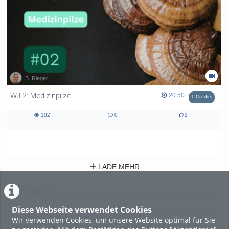
B. Rieger
WJ 2: Medizinpilze
20:50 duration
20:50
1 Credits
102
0
2
102
0
2
views
Kommentare
likes
LADE MEHR
Featured
Diese Webseite verwendet Cookies
Beliebtheit
Wir verwenden Cookies, um unsere Website optimal für Sie
Bewertung